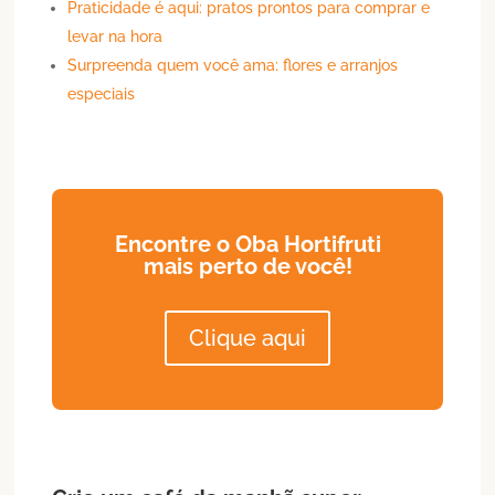
Praticidade é aqui: pratos prontos para comprar e
levar na hora
Surpreenda quem você ama: flores e arranjos
especiais
Encontre o Oba Hortifruti
mais perto de você!
Clique aqui