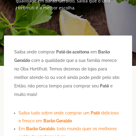
qualidade em Barão Geraldo, saiba que o Oba
Hortifruti é a melhor escolha.
Saiba onde comprar
Patê de azeitona
em
Barão
Geraldo
com a qualidade que a sua família merece:
no Oba Hortifruti. Temos dezenas de lojas para
melhor atende-lo ou você ainda pode pedir pelo site.
Então, não perca tempo para comprar seu
Patê
e
muito mais!
Saiba tudo sobre onde comprar um
Patê
delicioso
e fresco em
Barão Geraldo
Em
Barão Geraldo
, todo mundo quer os melhores