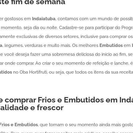
te fim de semana
er gostosos em
Indaiatuba
, contamos com um mundo de possib
momento, seja dia ou noite. Cadastre-se para participar do Pro
ivamente exclusivas de diversos setores, inclusive para comprar 
a
, legumes, verduras e muito mais. Os melhores
Embutidos
em
 você deseja fazer uma sobremesa deliciosa do início ao fim, sem
r onde comprar. Ao criar o seu momento de refeição e lanche, é
utidos
no Oba Hortifruti, ou seja, que todos os itens da sua recei
de comprar
Frios e Embutidos
em
Ind
alidade e frescor
Frios e Embutidos
, que tornam o seu momento ainda mais gosto