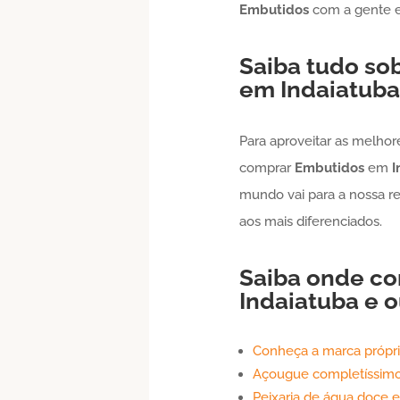
Embutidos
com a gente
Saiba tudo so
em
Indaiatuba
Para aproveitar as melhor
comprar
Embutidos
em
I
mundo vai para a nossa 
aos mais diferenciados.
Saiba onde c
Indaiatuba
e o
Conheça a marca própr
Açougue completíssim
Peixaria de água doce e