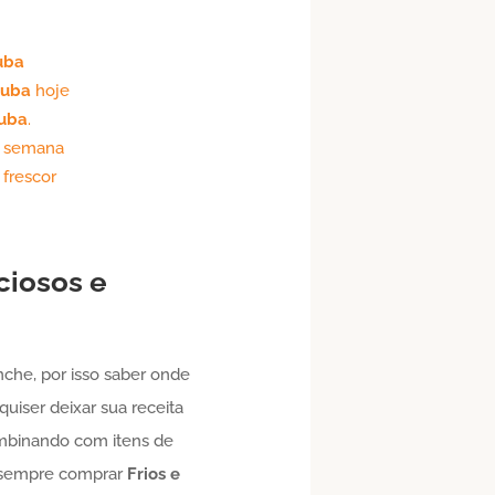
uba
tuba
hoje
tuba
.
e semana
 frescor
ciosos e
che, por isso saber onde
quiser deixar sua receita
mbinando com itens de
a sempre comprar
Frios e