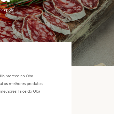
or opção.
ília merece no Oba
qui os melhores produtos
 melhores
Frios
do Oba