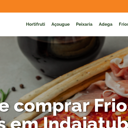
Hortifruti
Açougue
Peixaria
Adega
Frio
e comprar Frio
s em Indaiatu