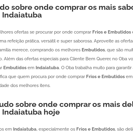
udo sobre onde comprar os mais sa
m
Indaiatuba
lhores ofertas se procurar por onde comprar
Frios e Embutidos
a refeição prática, versátil e super saborosa. Aproveite as ofer
família merece, comprando os melhores
Embutidos
, que são mui
ão. Além das ofertas especiais para Cliente Bem Querer, no Oba v
ar
Embutidos
em
Indaiatuba
. O Oba trabalha muito para garantir
gnifica que quem procura por onde comprar
Frios e Embutidos
e
dade dos melhores itens.
 tudo sobre onde comprar os mais de
m
Indaiatuba
hoje
tos em
Indaiatuba
, especialmente os
Frios e Embutidos
, são de