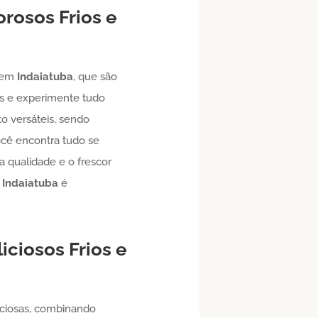
borosos
Frios e
em
Indaiatuba
, que são
tas e experimente tudo
to versáteis, sendo
ocê encontra tudo se
 a qualidade e o frescor
m
Indaiatuba
é
liciosos
Frios e
liciosas, combinando