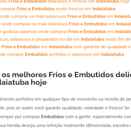
ores
Frios e Embutidos
deliciosos e frescos em
Indaiatuba
hoje
 comprar
Frios e Embutidos
muito frescos em
Indaiatuba
 onde comprar os mais saborosos
Frios e Embutidos
em
Indaiat
e onde comprar os mais deliciosos
Frios e Embutidos
em
Indaia
er gostosa sabendo onde comprar
Frios e Embutidos
em
Indaia
scos, saborosos e preparados no dia em
Indaiatuba
neste fim d
r
Frios e Embutidos
em
Indaiatuba
com garantia de qualidade e
onde comprar
Embutidos
perfeitos e saborosos em
Indaiatuba
 os melhores
Frios e Embutidos
deli
daiatuba
hoje
lmente perfeitos em qualquer tipo de momento ou receita de lan
, pois só assim você garante qualidade, variedade e frescor. Se 
 sempre por comprar
Embutidos
com a gente, especialmente co
sua família deseja uma refeição realmente diferenciada, escolh