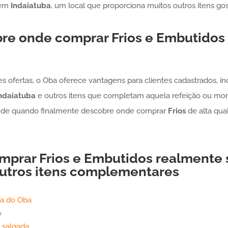
 em
Indaiatuba
, um local que proporciona muitos outros itens gost
bre onde comprar
Frios e Embutidos
es ofertas, o Oba oferece vantagens para clientes cadastrados, i
ndaiatuba
e outros itens que completam aquela refeição ou mo
rede quando finalmente descobre onde comprar
Frios
de alta qual
omprar
Frios e Embutidos
realmente 
utros itens complementares
ia do Oba
o
 salgada