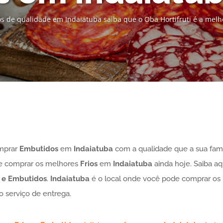
s de qualidade em Indaiatuba saiba que o Oba Hortifruti é a melh
mprar
Embutidos
em
Indaiatuba
com a qualidade que a sua fam
nde comprar os melhores
Frios
em
Indaiatuba
ainda hoje. Saiba a
s e Embutidos
.
Indaiatuba
é o local onde você pode comprar os
o serviço de entrega.