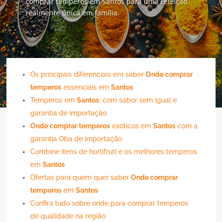
comprar temperos em Santos para uma refeição
realmente única em família.
Os principais diferenciais em saber
Onde comprar
temperos
essenciais em
Santos
Temperos em
Santos
: com sabor sem igual e
garantia de importação
Onde comprar temperos
exóticos em
Santos
com a
garantia Oba de importação
Combine itens de hortifruti e os melhores temperos
em
Santos
Ofertas para quem quer saber
Onde comprar
temperos
em
Santos
Confira tudo sobre onde para comprar temperos
de qualidade na região