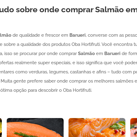
 tudo sobre onde comprar
Salmão
e
almão
de qualidade e frescor em
Barueri
, converse com as pesso
te sobre a qualidade dos produtos Oba Hortifruti. Você encontra
ta, isso se procurar por onde comprar
Salmão
em
Barueri
de form
ertas realmente super especiais, e isso significa que você pod
tares como verduras, legumes, castanhas e afins – tudo com po
s. Muita gente prefere saber onde comprar os melhores salmões
ótima opção para descobrir o Oba Hortifruti.