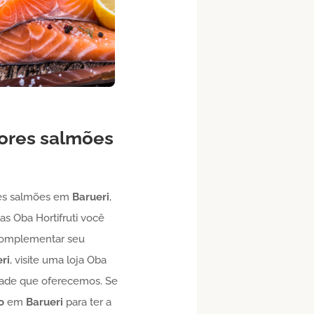
hores salmões
res salmões em
Barueri
,
s Oba Hortifruti você
a complementar seu
ri
, visite uma loja Oba
idade que oferecemos. Se
o
em
Barueri
para ter a