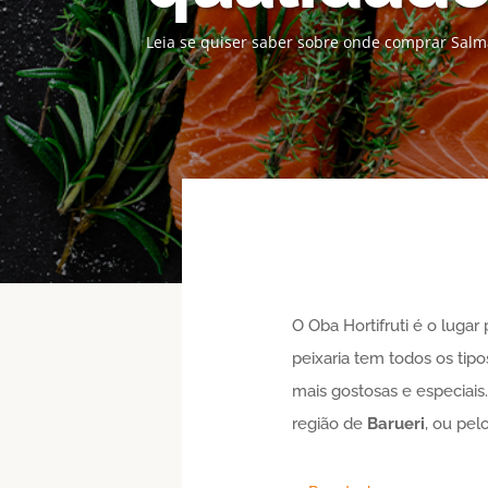
Leia se quiser saber sobre onde comprar Salm
O Oba Hortifruti é o luga
peixaria tem todos os tip
mais gostosas e especiai
região de
Barueri
, ou pel