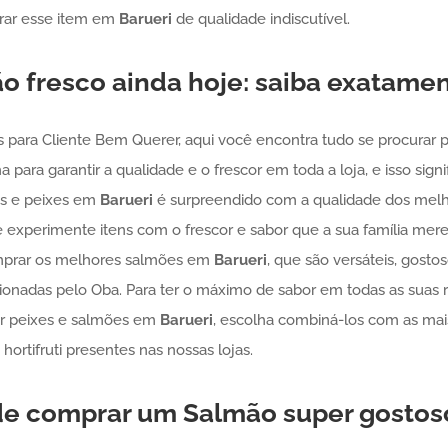
rar esse item em
Barueri
de qualidade indiscutível.
ão
fresco ainda hoje: saiba exatame
s para Cliente Bem Querer, aqui você encontra tudo se procurar
ha para garantir a qualidade e o frescor em toda a loja, e isso sig
s e peixes em
Barueri
é surpreendido com a qualidade dos melho
e experimente itens com o frescor e sabor que a sua família mer
mprar os melhores salmões em
Barueri
, que são versáteis, gosto
onadas pelo Oba. Para ter o máximo de sabor em todas as suas r
r peixes e salmões em
Barueri
, escolha combiná-los com as mai
hortifruti presentes nas nossas lojas.
nde comprar um
Salmão
super gosto