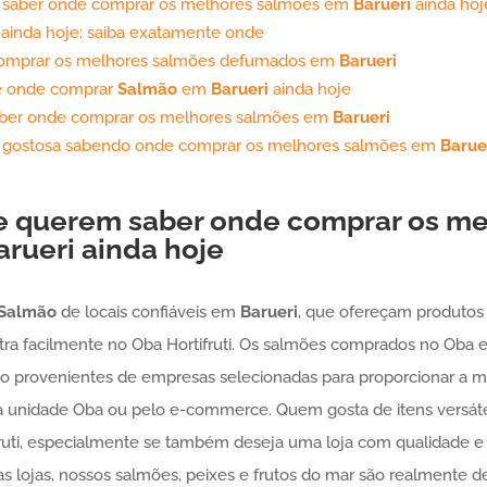
 saber onde comprar os melhores salmões em
Barueri
ainda hoj
 ainda hoje: saiba exatamente onde
comprar os melhores salmões defumados em
Barueri
re onde comprar
Salmão
em
Barueri
ainda hoje
saber onde comprar os melhores salmões em
Barueri
s gostosa sabendo onde comprar os melhores salmões em
Barue
e querem saber onde comprar os me
arueri
ainda hoje
Salmão
de locais confiáveis em
Barueri
, que ofereçam produtos 
ntra facilmente no Oba Hortifruti. Os salmões comprados no Oba
são provenientes de empresas selecionadas para proporcionar a m
a unidade Oba ou pelo e-commerce. Quem gosta de itens versát
ruti, especialmente se também deseja uma loja com qualidade e
 lojas, nossos salmões, peixes e frutos do mar são realmente d