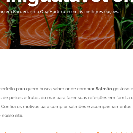
ão em Barueri: é no Oba Hortifruti com as melhores opções.
r perfeito para quem busca saber onde comprar
Salmão
gostoso
os de peixes e frutos do mar para fazer suas refeições em famíli
s. Confira os motivos para comprar salmões e acompanhamentos n
o nosso site.