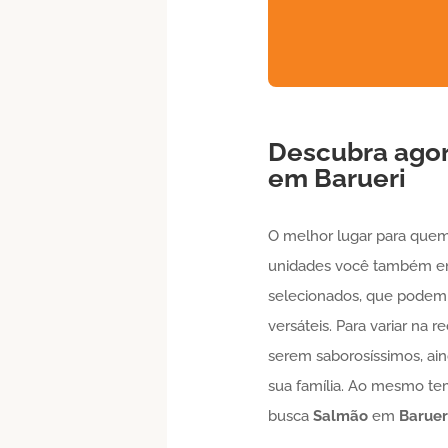
Descubra ago
em
Barueri
O melhor lugar para que
unidades você também enc
selecionados, que podem f
versáteis. Para variar na
serem saborosíssimos, ai
sua família. Ao mesmo te
busca
Salmão
em
Baruer