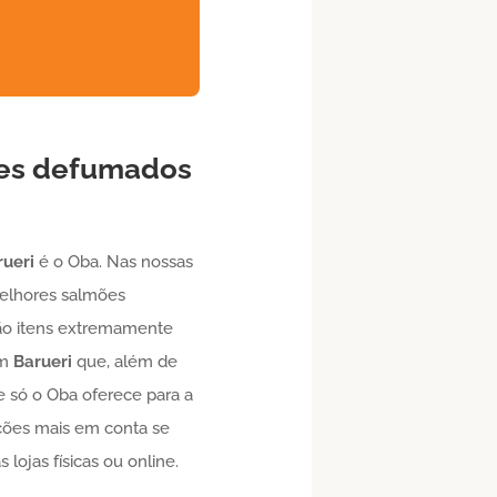
ões defumados
rueri
é o Oba. Nas nossas
melhores salmões
 são itens extremamente
em
Barueri
que, além de
 só o Oba oferece para a
ções mais em conta se
lojas físicas ou online.