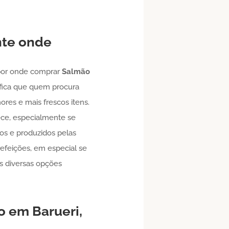
nte onde
 por onde comprar
Salmão
nifica que quem procura
res e mais frescos itens.
ece, especialmente se
sos e produzidos pelas
efeições, em especial se
s diversas opções
so em
Barueri
,