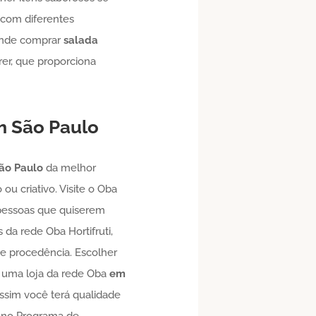
 com diferentes
 onde comprar
salada
er, que proporciona
 São Paulo
ão Paulo
da melhor
 ou criativo. Visite o Oba
s pessoas que quiserem
s da rede Oba Hortifruti,
de procedência. Escolher
r uma loja da rede Oba
em
assim você terá qualidade
s no Programa de