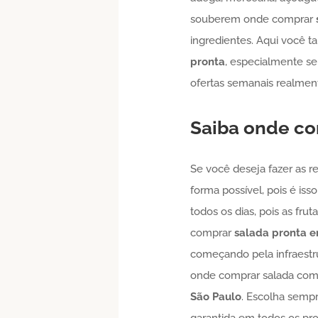
souberem onde comprar
ingredientes. Aqui você 
pronta
, especialmente s
ofertas semanais realment
Saiba onde co
Se você deseja fazer as r
forma possível, pois é isso
todos os dias, pois as fr
comprar
salada pronta
e
começando pela infraestru
onde comprar salada com b
São Paulo
. Escolha sempr
garantida em todos os pro