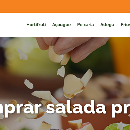
Hortifruti
Açougue
Peixaria
Adega
Frio
prar salada p