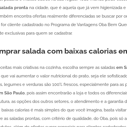
salada pronta
na cidade, que é aquela que já vem higienizada e
também encontra ofertas realmente diferenciadas se buscar por
e for cliente cadastrado no Programa de Vantagens Oba Bem Quer
e exclusivas para quem se cadastrar.
mprar salada com baixas calorias
em
eceitas mais criativas na cozinha, escolha sempre as saladas
em S
 que vai aumentar o valor nutricional do prato, seja ele sofisticado
utas, legumes e verduras são 100% frescos, especialmente para a
m São Paulo
, pois assim encontrarão a loja e todos os diferenciai
tura, as opções dos outros setores, o atendimento e a garantia 
aixas calorias é mais simples do que você imagina, basta visita
e as saladas prontas, com critério de qualidade, do Oba, pois só 
dutos, além de ofertas super especiais para clientes cadastrado