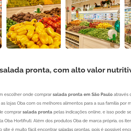
salada pronta
, com alto valor nutriti
m escolher onde comprar
salada pronta
em São Paulo
através d
r as lojas Oba com os melhores alimentos para a sua família por 
nde comprar
salada pronta
pelas indicações online, e isso pode s
a Oba Hortifruti. Além dos produtos Oba de marca própria, os iten
 site é muito fácil encontrar saladas prontas, pois é possível enc