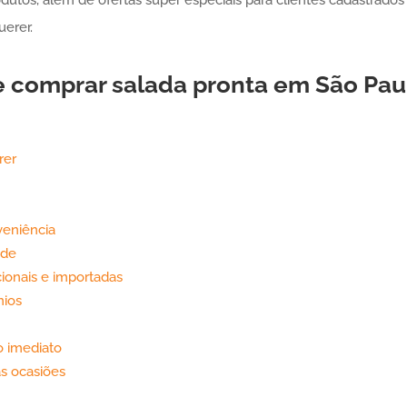
erer.
e comprar
salada pronta
em São Pau
rer
veniência
ade
onais e importadas
nios
o imediato
as ocasiões