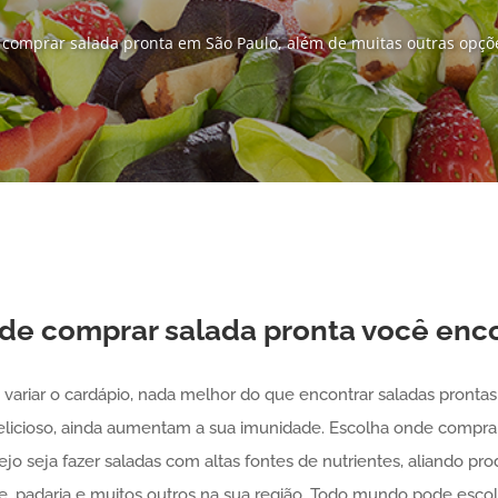
 comprar salada pronta em São Paulo, além de muitas outras opçõ
nde comprar
salada pronta
você enco
variar o cardápio, nada melhor do que encontrar saladas pronta
licioso, ainda aumentam a sua imunidade. Escolha onde comprar 
ejo seja fazer saladas com altas fontes de nutrientes, aliando 
, padaria e muitos outros na sua região. Todo mundo pode escol