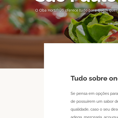
O Oba Hortifrúti oferece tudo para quem quer
Tudo sobre o
Se pensa em opções para 
de possuírem um sabor de
qualidade, caso o seu des
adega, mercearia, açougue