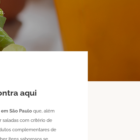
es.
ntra aqui
s
em São Paulo
que, além
saladas com critério de
produtos complementares de
her itens saborosos se