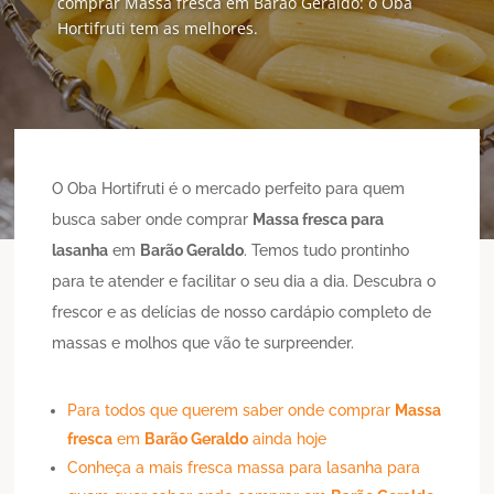
comprar Massa fresca em Barão Geraldo: o Oba
Hortifruti tem as melhores.
O Oba Hortifruti é o mercado perfeito para quem
busca saber onde comprar
Massa fresca para
lasanha
em
Barão Geraldo
. Temos tudo prontinho
para te atender e facilitar o seu dia a dia. Descubra o
frescor e as delícias de nosso cardápio completo de
massas e molhos que vão te surpreender.
Para todos que querem saber onde comprar
Massa
fresca
em
Barão Geraldo
ainda hoje
Conheça a mais fresca massa para lasanha para