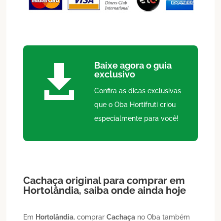
Baixe agora o guia

exclusivo
Confira as dicas exclusivas
que o Oba Hortifruti criou
especialmente para você!
Cachaça
original para comprar em
Hortolândia
, saiba onde ainda hoje
Em
Hortolândia
, comprar
Cachaça
no Oba também