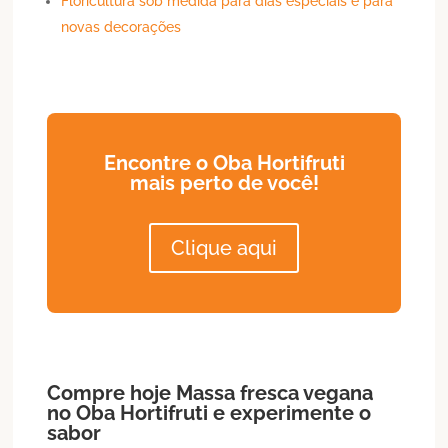
Floricultura sob medida para dias especiais e para
novas decorações
Encontre o Oba Hortifruti
mais perto de você!
Clique aqui
Compre hoje
Massa fresca
vegana
no Oba Hortifruti e experimente o
sabor