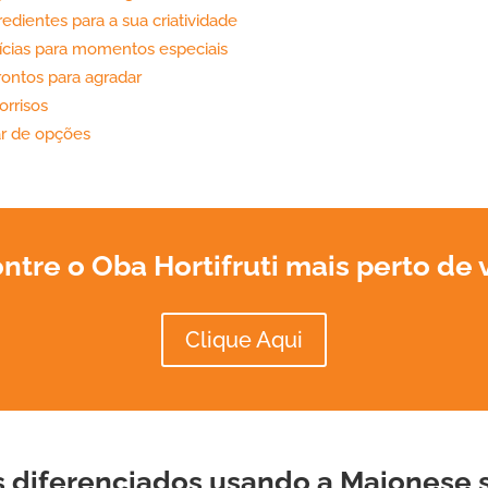
edientes para a sua criatividade
lícias para momentos especiais
rontos para agradar
orrisos
ar de opções
ntre o Oba Hortifruti mais perto de 
Clique Aqui
s diferenciados usando a
Maionese