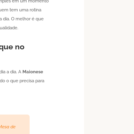
 simples em um momento
quem tem uma rotina
a dia. O melhor é que
ualidade.
oque no
ia a dia. A
Maionese
do o que precisa para
 Mesa de