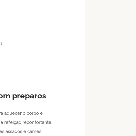
os
com preparos
ra aquecer o corpo e
a refeição reconfortante.
s assados e carnes.