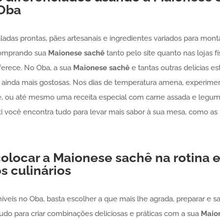
Oba
aladas prontas, pães artesanais e ingredientes variados para montar
 comprando sua
Maionese
sachê
tanto pelo site quanto nas lojas f
ferece. No Oba, a sua
Maionese
sachê
e tantas outras delícias e
s ainda mais gostosas. Nos dias de temperatura amena, experime
, ou até mesmo uma receita especial com carne assada e legum
ti você encontra tudo para levar mais sabor à sua mesa, como a
olocar a
Maionese
sachê
na rotina e
s culinários
veis no Oba, basta escolher a que mais lhe agrada, preparar e s
tudo para criar combinações deliciosas e práticas com a sua
Maio