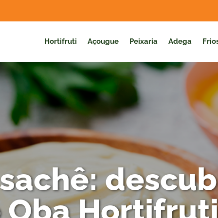
Hortifruti
Açougue
Peixaria
Adega
Frio
sachê: descub
 Oba Hortifrut