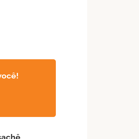
você!
sachê