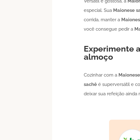
Versátil e gostosa, a
Maio
especial. Sua
Maionese
s
corrida, manter a
Maione
você consegue pedir a
Ma
Experimente 
almoço
Cozinhar com a
Maionese
sachê
é superversátil e c
deixar sua refeição ainda 