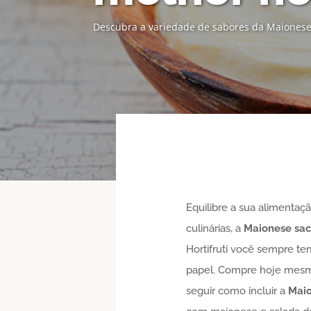
Descubra a variedade de sabores da Maionese s
Equilibre a sua alimentaç
culinárias, a
Maionese
sa
Hortifruti você sempre tem
papel. Compre hoje mes
seguir como incluir a
Mai