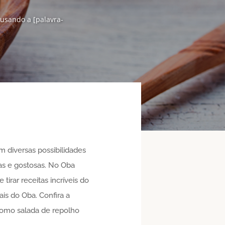
 usando a [palavra-
m diversas possibilidades
as e gostosas. No Oba
irar receitas incríveis do
s do Oba. Confira a
como salada de repolho