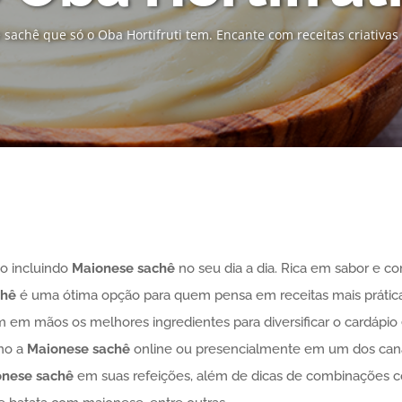
achê que só o Oba Hortifruti tem. Encante com receitas criativas
ão incluindo
Maionese
sachê
no seu dia a dia. Rica em sabor e co
chê
é uma ótima opção para quem pensa em receitas mais prátic
 em mãos os melhores ingredientes para diversificar o cardápio e t
mo a
Maionese
sachê
online ou presencialmente em um dos canai
onese
sachê
em suas refeições, além de dicas de combinações 