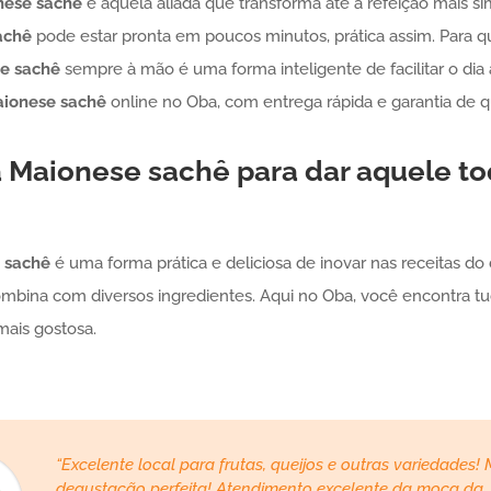
nese
sachê
é aquela aliada que transforma até a refeição mais
achê
pode estar pronta em poucos minutos, prática assim. Para 
se
sachê
sempre à mão é uma forma inteligente de facilitar o dia 
ionese
sachê
online no Oba, com entrega rápida e garantia de q
a
Maionese
sachê
para dar aquele t
sachê
é uma forma prática e deliciosa de inovar nas receitas do d
ombina com diversos ingredientes. Aqui no Oba, você encontra tu
mais gostosa.
“Excelente local para frutas, queijos e outras variedades!
degustação perfeita! Atendimento excelente da moça da