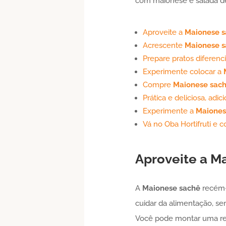
com maionese e salada de
Aproveite a
Maionese
s
Acrescente
Maionese
s
Prepare pratos diferen
Experimente colocar a
Compre
Maionese
sac
Prática e deliciosa, adic
Experimente a
Maione
Vá no Oba Hortifruti e
Aproveite a
Ma
A
Maionese
sachê
recém-
cuidar da alimentação, se
Você pode montar uma r