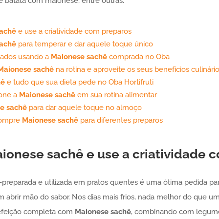
 batata com maionese, entre outras.
achê
e use a criatividade com preparos
achê
para temperar e dar aquele toque único
ciados usando a
Maionese
sachê
comprada no Oba
Maionese
sachê
na rotina e aproveite os seus benefícios culinári
hê
e tudo que sua dieta pede no Oba Hortifruti
ione a
Maionese
sachê
em sua rotina alimentar
se
sachê
para dar aquele toque no almoço
 compre
Maionese
sachê
para diferentes preparos
ionese
sachê
e use a criatividade 
preparada e utilizada em pratos quentes é uma ótima pedida pa
m abrir mão do sabor. Nos dias mais frios, nada melhor do que um
efeição completa com
Maionese
sachê
, combinando com legume