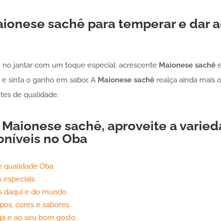
ionese
sachê
para temperar e dar 
no jantar com um toque especial: acrescente
Maionese
sachê
e
 e sinta o ganho em sabor. A
Maionese
sachê
realça ainda mais 
es de qualidade.
a
Maionese
sachê
, aproveite a varie
oníveis no Oba
e qualidade Oba
s especiais
s daqui e do mundo
tipos, cores e sabores
ga e ao seu bom gosto