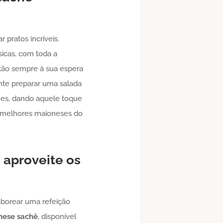
 pratos incríveis.
ísicas, com toda a
stão sempre à sua espera
nte preparar uma salada
es, dando aquele toque
s melhores maioneses do
 aproveite os
aborear uma refeição
nese
sachê
, disponível