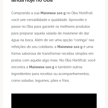
ainda hoje no Oba
Comprando a sua
Maionese
100 g
no Oba Hortifruti
você une versatilidade e qualidade. Aproveite e
passe no Oba para garantir os melhores produtos
para preparar aquela salada de maionese de dar
água na boca. Além de ser uma opção “coringa” nas
refeições do seu cotidiano, a
Maionese
100 g
é uma
forma saborosa de transformar receitas simples em
pratos com aquele algo mais. No Oba Hortifruti, você
encontra a
Maionese
100 g
e também outros
ingredientes para receitas ou acompanhamentos,
como saladas, legumes, pães e frios.