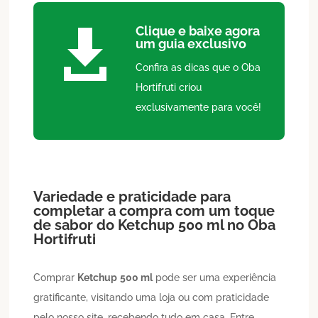
Clique e baixe agora

um guia exclusivo
Confira as dicas que o Oba
Hortifruti criou
exclusivamente para você!
Variedade e praticidade para
completar a compra com um toque
de sabor do
Ketchup
500 ml
no Oba
Hortifruti
Comprar
Ketchup
500 ml
pode ser uma experiência
gratificante, visitando uma loja ou com praticidade
pelo nosso site, recebendo tudo em casa. Entre