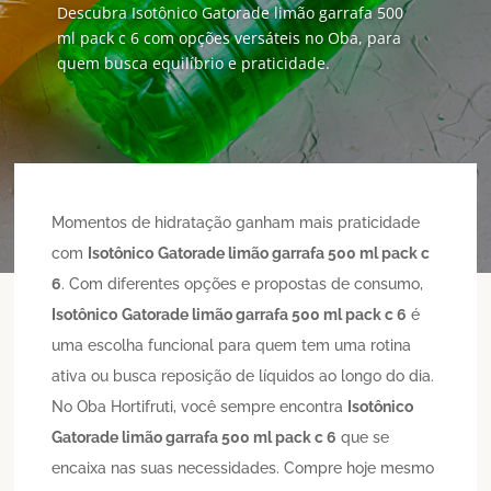
Descubra Isotônico Gatorade limão garrafa 500
ml pack c 6 com opções versáteis no Oba, para
quem busca equilíbrio e praticidade.
Momentos de hidratação ganham mais praticidade
com
Isotônico
Gatorade limão garrafa 500 ml pack c
6
. Com diferentes opções e propostas de consumo,
Isotônico
Gatorade limão garrafa 500 ml pack c 6
é
uma escolha funcional para quem tem uma rotina
ativa ou busca reposição de líquidos ao longo do dia.
No Oba Hortifruti, você sempre encontra
Isotônico
Gatorade limão garrafa 500 ml pack c 6
que se
encaixa nas suas necessidades. Compre hoje mesmo