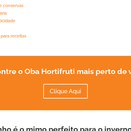
 e conservas
aria
ticidade
 para receitas
ntre o Oba Hortifruti mais perto de 
Clique Aqui
ho é o mimo perfeito para o invern