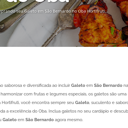
prando seu Galeto em São Bernardo no Oba Hortifruti.
 saborosa e diversificada ao incluir
Galeto
em
São Bernardo
na
 harmonizar com frutas e legumes especiais, os galetos são uma es
 Hortifruti, você encontra sempre seu
Galeto
, suculento e sabor
oda a excelência do Oba. Inclua galetos no seu cardápio e desc
eu
Galeto
em
São Bernardo
agora mesmo.