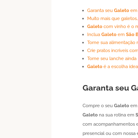
Garanta seu
Galeto
e
Muito mais que galetos,
Galeto
com vinho é o m
Inclua
Galeto
em
São 
Torne sua alimentação 
Crie pratos incríveis co
Torne seu lanche ainda
Galeto
é a escolha ide
Garanta seu
G
Compre o seu
Galeto
e
Galeto
na sua rotina em
S
com acompanhamentos em 
presencial ou com nossa e