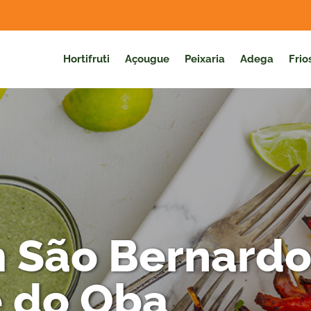
Hortifruti
Açougue
Peixaria
Adega
Frio
 São Bernardo
 do Oba