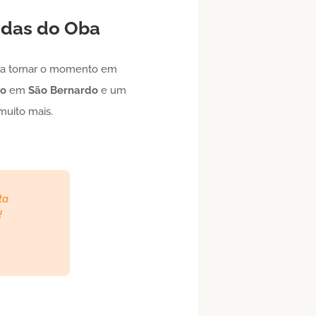
idas do Oba
a tornar o momento em
to
em
São Bernardo
e um
muito mais.
ta
!