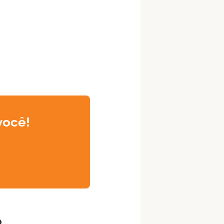
você!
o