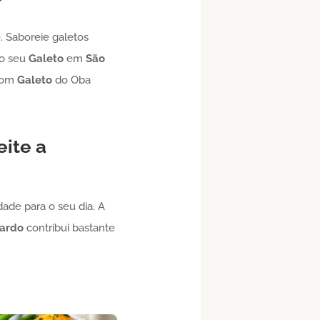
. Saboreie galetos
mo seu
Galeto
em
São
 com
Galeto
do Oba
eite a
idade para o seu dia. A
ardo
contribui bastante