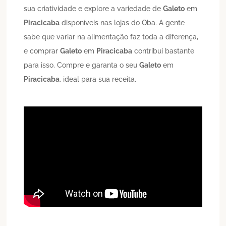
sua criatividade e explore a variedade de
Galeto
em
Piracicaba
disponíveis nas lojas do Oba. A gente
sabe que variar na alimentação faz toda a diferença,
e comprar
Galeto
em
Piracicaba
contribui bastante
para isso. Compre e garanta o seu
Galeto
em
Piracicaba
, ideal para sua receita.