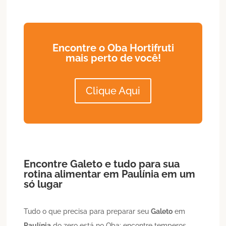
Encontre o Oba Hortifruti
mais perto de você!
Clique Aqui
Encontre
Galeto
e tudo para sua
rotina alimentar em
Paulínia
em um
só lugar
Tudo o que precisa para preparar seu
Galeto
em
Paulínia
do zero está no Oba: encontre temperos,