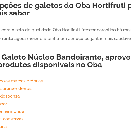
pções de galetos do Oba Hortifruti 
is sabor
com o selo de qualidade Oba Hortifruti, frescor garantido há mai
irante
agora mesmo e tenha um almoço ou jantar mais saudável
e
Galeto
Núcleo Bandeirante
, aprove
produtos disponíveis no Oba
ossas marcas próprias
 surpreendentes
 despensa
scor
a harmonizar
 e conservas
aria