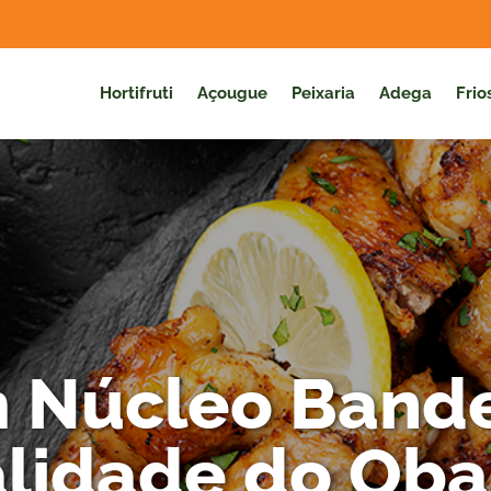
Hortifruti
Açougue
Peixaria
Adega
Frio
 Núcleo Bande
lidade do Oba