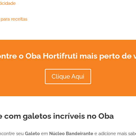
ticidade
 para receitas
ntre o Oba Hortifruti mais perto de 
Clique Aqui
 com galetos incríveis no Oba
 encontre seu
Galeto
em
Núcleo Bandeirante
e adicione mais sabo