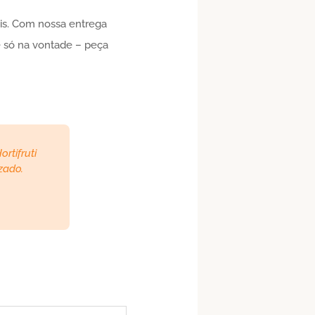
eis. Com nossa entrega
e só na vontade – peça
rtifruti
zado.