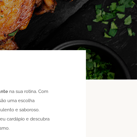
ante
na sua rotina. Com
 são uma escolha
culento e saboroso.
seu cardápio e descubra
smo.