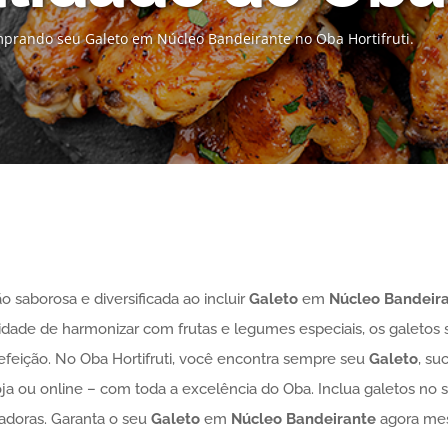
prando seu Galeto em Núcleo Bandeirante no Oba Hortifruti.
 saborosa e diversificada ao incluir
Galeto
em
Núcleo Bandeir
cidade de harmonizar com frutas e legumes especiais, os galetos
 refeição. No Oba Hortifruti, você encontra sempre seu
Galeto
, su
oja ou online – com toda a excelência do Oba. Inclua galetos no 
adoras. Garanta o seu
Galeto
em
Núcleo Bandeirante
agora me