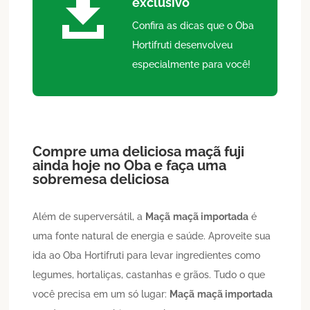

exclusivo
Confira as dicas que o Oba
Hortifruti desenvolveu
especialmente para você!
Compre uma deliciosa maçã fuji
ainda hoje no Oba e faça uma
sobremesa deliciosa
Além de superversátil, a
Maçã
maçã importada
é
uma fonte natural de energia e saúde. Aproveite sua
ida ao Oba Hortifruti para levar ingredientes como
legumes, hortaliças, castanhas e grãos. Tudo o que
você precisa em um só lugar:
Maçã
maçã importada