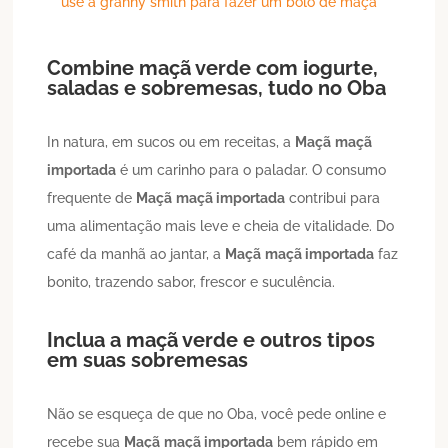
use a granny smith para fazer um bolo de maçã
Combine maçã verde com iogurte,
saladas e sobremesas, tudo no Oba
In natura, em sucos ou em receitas, a
Maçã
maçã
importada
é um carinho para o paladar. O consumo
frequente de
Maçã
maçã importada
contribui para
uma alimentação mais leve e cheia de vitalidade. Do
café da manhã ao jantar, a
Maçã
maçã importada
faz
bonito, trazendo sabor, frescor e suculência.
Inclua a maçã verde e outros tipos
em suas sobremesas
Não se esqueça de que no Oba, você pede online e
recebe sua
Maçã
maçã importada
bem rápido em