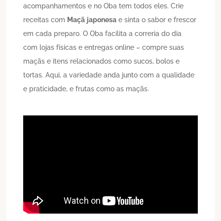
acompanhamentos e no Oba tem todos eles. Crie
receitas com
Maçã
japonesa
e sinta o sabor e frescor
em cada preparo. O Oba facilita a correria do dia
com lojas físicas e entregas online – compre suas
maçãs e itens relacionados como sucos, bolos e
tortas. Aqui, a variedade anda junto com a qualidade
e praticidade, e frutas como as maçãs.