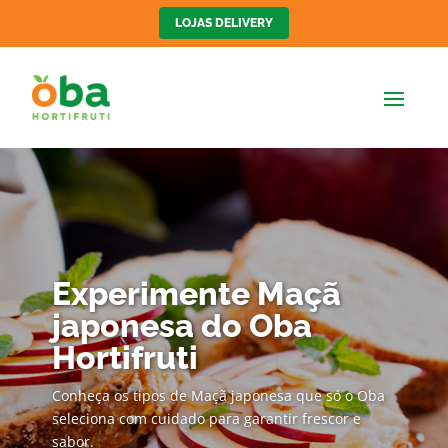
LOJAS DELIVERY
Experimente Maçã
japonesa do Oba
Hortifruti
Conheça os tipos de Maçã japonesa que só o Oba
seleciona com cuidado para garantir frescor e
sabor.