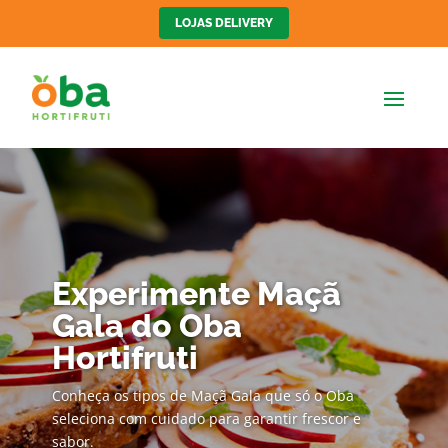
LOJAS DELIVERY
Experimente Maçã
Gala do Oba
Hortifruti
Conheça os tipos de Maçã Gala que só o Oba
seleciona com cuidado para garantir frescor e
sabor.