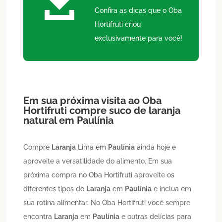

Confira as dicas que o Oba
Hortifruti criou
exclusivamente para você!
Em sua próxima visita ao Oba
Hortifruti compre suco de laranja
natural em
Paulínia
Compre
Laranja
Lima em
Paulínia
ainda hoje e
aproveite a versatilidade do alimento. Em sua
próxima compra no Oba Hortifruti aproveite os
diferentes tipos de
Laranja
em
Paulínia
e inclua em
sua rotina alimentar. No Oba Hortifruti você sempre
encontra
Laranja
em
Paulínia
e outras delícias para