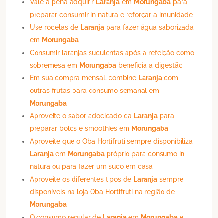
Vale a pena adquirir
Laranja
em
Morungaba
para
preparar consumir in natura e reforçar a imunidade
Use rodelas de
Laranja
para fazer água saborizada
em
Morungaba
Consumir laranjas suculentas após a refeição como
sobremesa em
Morungaba
beneficia a digestão
Em sua compra mensal, combine
Laranja
com
outras frutas para consumo semanal em
Morungaba
Aproveite o sabor adocicado da
Laranja
para
preparar bolos e smoothies em
Morungaba
Aproveite que o Oba Hortifruti sempre disponibiliza
Laranja
em
Morungaba
próprio para consumo in
natura ou para fazer um suco em casa
Aproveite os diferentes tipos de
Laranja
sempre
disponíveis na loja Oba Hortifruti na região de
Morungaba
O consumo regular de
Laranja
em
Morungaba
é