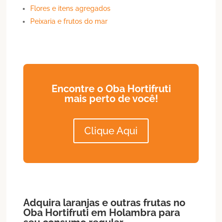
Flores e itens agregados
Peixaria e frutos do mar
Encontre o Oba Hortifruti
mais perto de você!
Clique Aqui
Adquira laranjas e outras frutas no
Oba Hortifruti em
Holambra
para