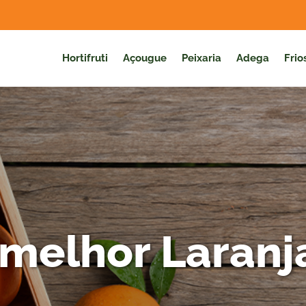
Hortifruti
Açougue
Peixaria
Adega
Frio
 melhor Laran