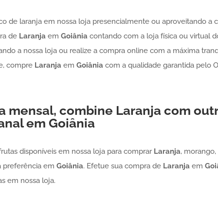
co de laranja em nossa loja presencialmente ou aproveitando a
pra de
Laranja
em
Goiânia
contando com a loja física ou virtual d
tando a nossa loja ou realize a compra online com a máxima tranq
ne, compre
Laranja
em
Goiânia
com a qualidade garantida pelo Oba
a mensal, combine
Laranja
com outr
anal em
Goiânia
frutas disponíveis em nossa loja para comprar
Laranja
, morango, 
ua preferência em
Goiânia
. Efetue sua compra de
Laranja
em
Goi
as em nossa loja.