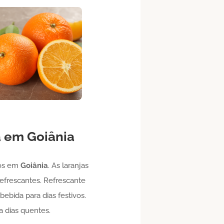
a em
Goiânia
gos em
Goiânia
. As laranjas
efrescantes. Refrescante
ebida para dias festivos.
a dias quentes.