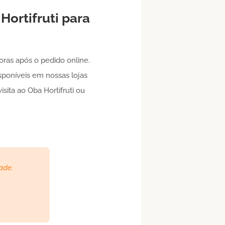
ortifruti para
ras após o pedido online.
isponíveis em nossas lojas
sita ao Oba Hortifruti ou
ade.