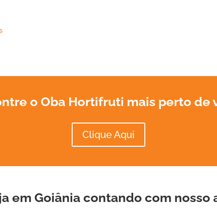
s
ntre o Oba Hortifruti mais perto de 
Clique Aqui
ja
em
Goiânia
contando com nosso a