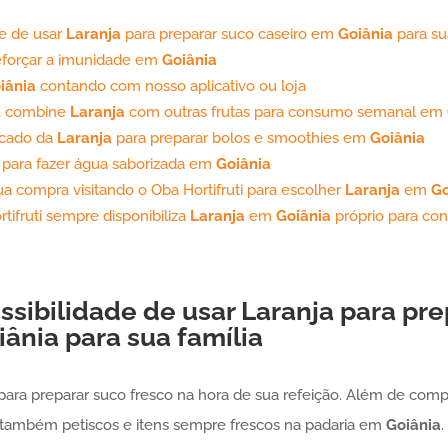
de de usar
Laranja
para preparar suco caseiro em
Goiânia
para su
eforçar a imunidade em
Goiânia
iânia
contando com nosso aplicativo ou loja
, combine
Laranja
com outras frutas para consumo semanal em
icado da
Laranja
para preparar bolos e smoothies em
Goiânia
para fazer água saborizada em
Goiânia
a compra visitando o Oba Hortifruti para escolher
Laranja
em
Go
tifruti sempre disponibiliza
Laranja
em
Goiânia
próprio para con
ssibilidade de usar
Laranja
para pre
iânia
para sua família
ara preparar suco fresco na hora de sua refeição. Além de compr
e também petiscos e itens sempre frescos na padaria em
Goiânia
.