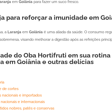
aranja
em
Goiânia
para fazer um suco fresco.
ja
para reforçar a imunidade em
Goi
sa, a
Laranja
em
Goiânia
é uma aliada da saúde. O consumo reg
obremesa, visando melhorar a digestão após as refeições princip
ade do Oba Hortifruti em sua rotina 
ja
em
Goiânia
e outras delícias
ria
 de cortes
 nacionais e importados
acionais e internacionais
tidos nobres, patês e conservas