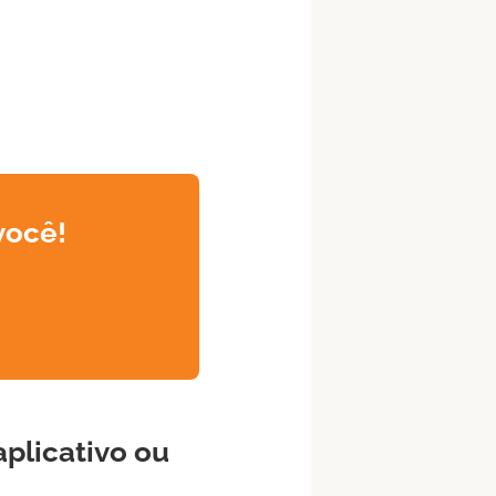
você!
plicativo ou