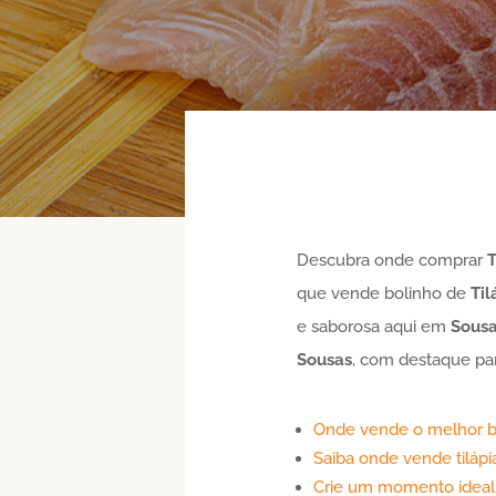
Descubra onde comprar
T
que vende bolinho de
Til
e saborosa aqui em
Sous
Sousas
, com destaque par
Onde vende o melhor b
Saiba onde vende tilápi
Crie um momento idea