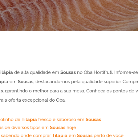
ilápia
de alta qualidade em
Sousas
no Oba Hortifruti. Informe-s
ápia
em
Sousas
, destacando-nos pela qualidade superior. Compre
as
, garantindo o melhor para a sua mesa. Conheça os pontos de
a a oferta excepcional do Oba.
olinho de
Tilápia
fresco e saboroso em
Sousas
as de diversos tipos em
Sousas
hoje
l sabendo onde comprar
Tilápia
em
Sousas
perto de você