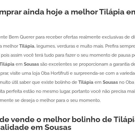
mprar ainda hoje a melhor
Tilápia
e
ente Bem Querer para receber ofertas realmente exclusivas de div
 a melhor
Tilápia
, legumes, verduras e muito mais. Prefira semp
, pois assim você terá tudo para fazer o seu momento de pausa pe
Tilápia
em
Sousas
são excelentes se proporcionam a garantia de 
ar, visite uma loja Oba Hortifruti e surpreenda-se com a varieda
ito útil saber que existe bolinho de
Tilápia
em
Sousas
no Oba H
eita perfeita estão no mesmo lugar, portanto você não precisa ma
lmente se deseja o melhor para o seu momento.
de vende o melhor bolinho de
Tiláp
ualidade em
Sousas