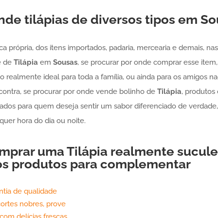
de tilápias de diversos tipos em
So
 própria, dos itens importados, padaria, mercearia e demais, nas
e de
Tilápia
em
Sousas
, se procurar por onde comprar esse item
ealmente ideal para toda a família, ou ainda para os amigos naq
contra, se procurar por onde vende bolinho de
Tilápia
, produtos
ionados para quem deseja sentir um sabor diferenciado de verdad
quer hora do dia ou noite.
omprar uma
Tilápia
realmente sucul
os produtos para complementar
ntia de qualidade
ortes nobres, prove
com delícias frescas