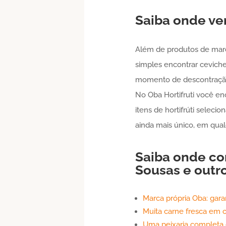
Saiba onde ven
Além de produtos de marca
simples encontrar cevich
momento de descontração r
No Oba Hortifruti você en
itens de hortifrúti selec
ainda mais único, em qual
Saiba onde c
Sousas
e outr
Marca própria Oba: gara
Muita carne fresca em c
Uma peixaria completa 