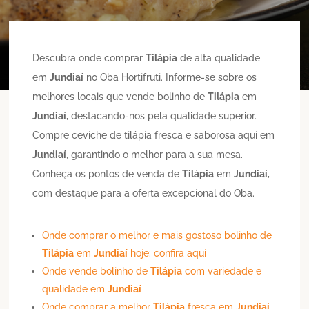
Descubra onde comprar
Tilápia
de alta qualidade
em
Jundiaí
no Oba Hortifruti. Informe-se sobre os
melhores locais que vende bolinho de
Tilápia
em
Jundiaí
, destacando-nos pela qualidade superior.
Compre ceviche de tilápia fresca e saborosa aqui em
Jundiaí
, garantindo o melhor para a sua mesa.
Conheça os pontos de venda de
Tilápia
em
Jundiaí
,
com destaque para a oferta excepcional do Oba.
Onde comprar o melhor e mais gostoso bolinho de
Tilápia
em
Jundiaí
hoje: confira aqui
Onde vende bolinho de
Tilápia
com variedade e
qualidade em
Jundiaí
Onde comprar a melhor
Tilápia
fresca em
Jundiaí