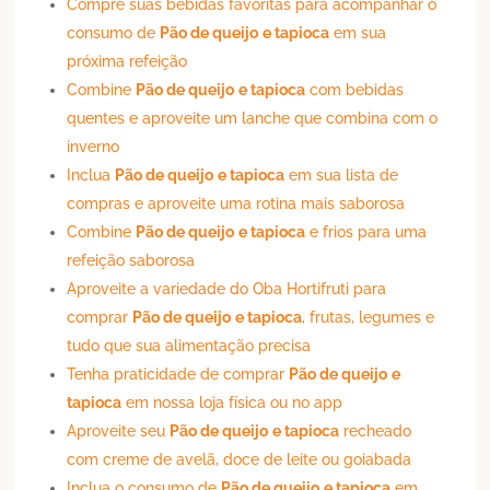
Compre suas bebidas favoritas para acompanhar o
consumo de
Pão de queijo
e tapioca
em sua
próxima refeição
Combine
Pão de queijo
e tapioca
com bebidas
quentes e aproveite um lanche que combina com o
inverno
Inclua
Pão de queijo
e tapioca
em sua lista de
compras e aproveite uma rotina mais saborosa
Combine
Pão de queijo
e tapioca
e frios para uma
refeição saborosa
Aproveite a variedade do Oba Hortifruti para
comprar
Pão de queijo
e tapioca
, frutas, legumes e
tudo que sua alimentação precisa
Tenha praticidade de comprar
Pão de queijo
e
tapioca
em nossa loja física ou no app
Aproveite seu
Pão de queijo
e tapioca
recheado
com creme de avelã, doce de leite ou goiabada
Inclua o consumo de
Pão de queijo
e tapioca
em