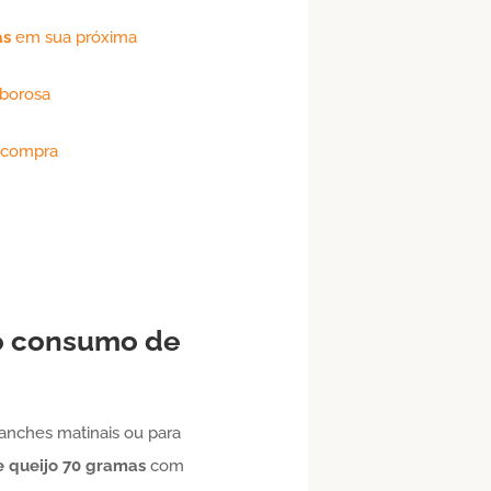
as
em sua próxima
aborosa
a compra
 o consumo de
anches matinais ou para
 queijo
70 gramas
com