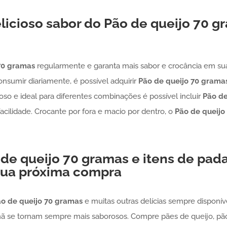
licioso sabor do
Pão de queijo
70 g
70 gramas
regularmente e garanta mais sabor e crocância em sua 
nsumir diariamente, é possível adquirir
Pão de queijo
70 grama
oroso e ideal para diferentes combinações é possível incluir
Pão de
acilidade. Crocante por fora e macio por dentro, o
Pão de queijo
 de queijo
70 gramas
e itens de pad
 sua próxima compra
o de queijo
70 gramas
e muitas outras delícias sempre disponív
ã se tornam sempre mais saborosos. Compre pães de queijo, pão 