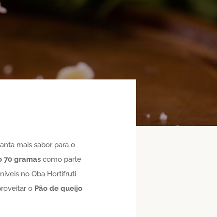
anta mais sabor para o
o
70 gramas
como parte
íveis no Oba Hortifruti
proveitar o
Pão de queijo