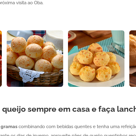
óxima visita ao Oba.
 queijo sempre em casa e faça lanc
 gramas
combinando com bebidas quentes e tenha uma refeição n
rante os dias de inverno, aproveite pães de queijo quentinhos re