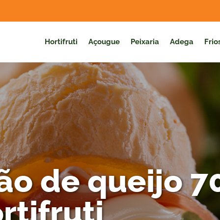
Hortifruti
Açougue
Peixaria
Adega
Frio
o de queijo 7
tifruti