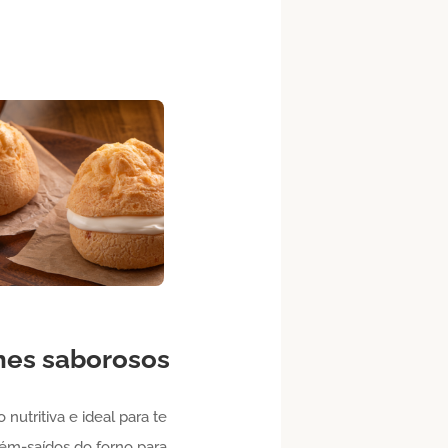
hes saborosos
utritiva e ideal para te
cém-saídos do forno para