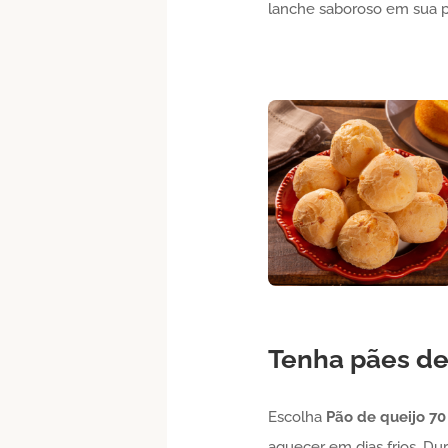
lanche saboroso em sua pr
Tenha pães de
Escolha
Pão de queijo
70
aquecer em dias frios. Du