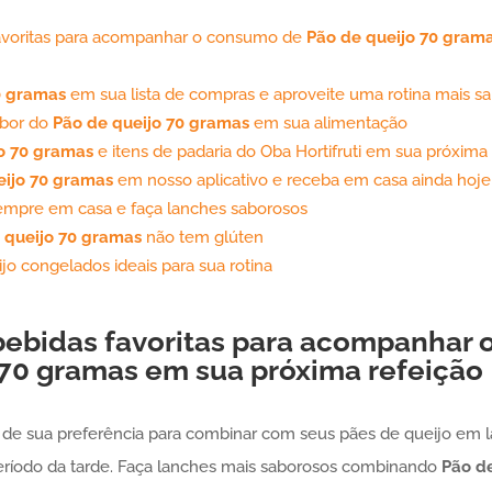
avoritas para acompanhar o consumo de
Pão de queijo
70 gram
0 gramas
em sua lista de compras e aproveite uma rotina mais s
abor do
Pão de queijo
70 gramas
em sua alimentação
o
70 gramas
e itens de padaria do Oba Hortifruti em sua próxim
ijo
70 gramas
em nosso aplicativo e receba em casa ainda hoje
empre em casa e faça lanches saborosos
 queijo
70 gramas
não tem glúten
jo congelados ideais para sua rotina
ebidas favoritas para acompanhar
70 gramas
em sua próxima refeição
 de sua preferência para combinar com seus pães de queijo em l
eríodo da tarde. Faça lanches mais saborosos combinando
Pão de