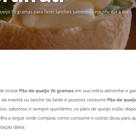
ueijo 70 gramas para fazer lanches saborosos em seu dia a dia.
de incluir
Pão de queijo
70 gramas
em sua rotina alimentar e gar
fé da manhã ou lanche da tarde é possível consumir
Pão de queij
tivo, saboroso e sempre quentinho, os pães de queijo estão dispon
fira a seguir onde comprar, como consumir e outras dicas para a
ação diária.