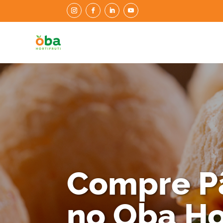
Compre Pã
no Oba Hor