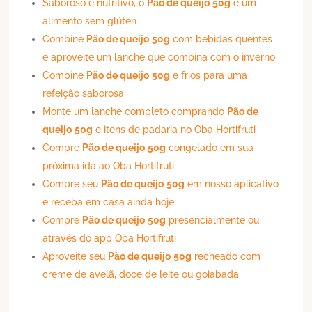
Saboroso e nutritivo, o
Pão de queijo
50g
é um
alimento sem glúten
Combine
Pão de queijo
50g
com bebidas quentes
e aproveite um lanche que combina com o inverno
Combine
Pão de queijo
50g
e frios para uma
refeição saborosa
Monte um lanche completo comprando
Pão de
queijo
50g
e itens de padaria no Oba Hortifruti
Compre
Pão de queijo
50g
congelado em sua
próxima ida ao Oba Hortifruti
Compre seu
Pão de queijo
50g
em nosso aplicativo
e receba em casa ainda hoje
Compre
Pão de queijo
50g
presencialmente ou
através do app Oba Hortifruti
Aproveite seu
Pão de queijo
50g
recheado com
creme de avelã, doce de leite ou goiabada