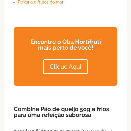
Peixaria e frutos do mar
Encontre o Oba Hortifruti
mais perto de você!
Clique Aqui
Combine
Pão de queijo
50g
e frios
para uma refeição saborosa
Ao rechear
Pão de queijo
50g
com frios ou patês, a