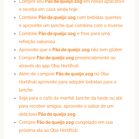
Compre seu
Pão de queijo
20g
em nosso aplicativo
e receba em casa ainda hoje
Combine
Pão de queijo
20g
com bebidas quentes
e aproveite um lanche que combina com o inverno
Combine
Pão de queijo
20g
e frios para uma
refeição saborosa
Aproveite que o
Pão de queijo
20g
não tem glúten
Compre
Pão de queijo
20g
presencialmente ou
através do app Oba Hortifruti
Além de comprar
Pão de queijo
20g
no Oba
Hortifruti aproveite para adquirir bebidas para o
lanche
Seja para o café da manhã, lanche da tarde ou até
para receber amigos, aproveite o sabor de um
delicioso
Pão de queijo
20g
Compre
Pão de queijo
20g
congelado em sua
próxima ida ao Oba Hortifruti