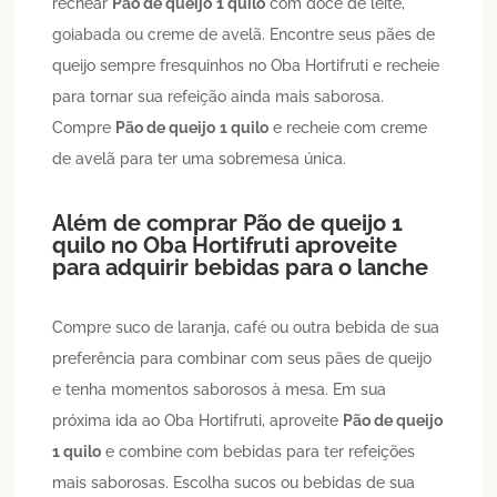
rechear
Pão de queijo
1 quilo
com doce de leite,
goiabada ou creme de avelã. Encontre seus pães de
queijo sempre fresquinhos no Oba Hortifruti e recheie
para tornar sua refeição ainda mais saborosa.
Compre
Pão de queijo
1 quilo
e recheie com creme
de avelã para ter uma sobremesa única.
Além de comprar
Pão de queijo
1
quilo
no Oba Hortifruti aproveite
para adquirir bebidas para o lanche
Compre suco de laranja, café ou outra bebida de sua
preferência para combinar com seus pães de queijo
e tenha momentos saborosos à mesa. Em sua
próxima ida ao Oba Hortifruti, aproveite
Pão de queijo
1 quilo
e combine com bebidas para ter refeições
mais saborosas. Escolha sucos ou bebidas de sua