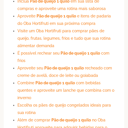
Inclua
Pão de queijo
1 quilo
em sua lista de
compras e aproveite uma rotina mais saborosa
Aproveite
Pão de queijo
1 quilo
e itens de padaria
do Oba Hortifruti em sua próxima compra
Visite um Oba Hortifruti para comprar pães de
queijo, frutas, legumes, frios e tudo que sua rotina
alimentar demanda
É possível rechear seu
Pão de queijo
1 quilo
com
frios
Aproveite seu
Pão de queijo
1 quilo
recheado com
creme de avelã, doce de leite ou goiabada
Combine
Pão de queijo
1 quilo
com bebidas
quentes e aproveite um lanche que combina com o
inverno
Escolha os pães de queijo congelados ideais para
sua rotina
Além de comprar
Pão de queijo
1 quilo
no Oba
Hortifruti aproveite para adquirir bebidas para o