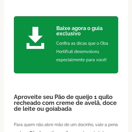
Baixe agora o guia

exclusivo
Confira as dicas que o Oba
Hortifruti desenvolveu
especialmente para você!
Aproveite seu
Pão de queijo
1 quilo
recheado com creme de avelã, doce
de leite ou goiabada
Para quem não abre mão de um docinho, vale a pena