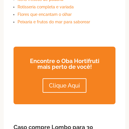
Rotisseria completa e variada
Flores que encantam o olhar
Peixaria e frutos do mar para saborear
Encontre o Oba Hortifruti
mais perto de você!
Clique Aqui
Caso compre
Lombo
para 30