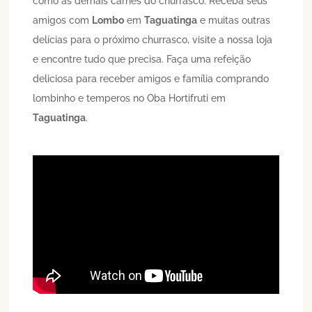
como as demais carnes do churrasco. Receba seus
amigos com
Lombo
em
Taguatinga
e muitas outras
delícias para o próximo churrasco, visite a nossa loja
e encontre tudo que precisa. Faça uma refeição
deliciosa para receber amigos e família comprando
lombinho e temperos no Oba Hortifruti em
Taguatinga
.