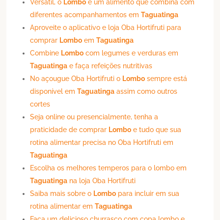
Versátil, o
Lombo
é um alimento que combina com
diferentes acompanhamentos em
Taguatinga
Aproveite o aplicativo e loja Oba Hortifruti para
comprar
Lombo
em
Taguatinga
Combine
Lombo
com legumes e verduras em
Taguatinga
e faça refeições nutritivas
No açougue Oba Hortifruti o
Lombo
sempre está
disponível em
Taguatinga
assim como outros
cortes
Seja online ou presencialmente, tenha a
praticidade de comprar
Lombo
e tudo que sua
rotina alimentar precisa no Oba Hortifruti em
Taguatinga
Escolha os melhores temperos para o lombo em
Taguatinga
na loja Oba Hortifruti
Saiba mais sobre o
Lombo
para incluir em sua
rotina alimentar em
Taguatinga
Faça um delicioso churrasco com copa lombo e