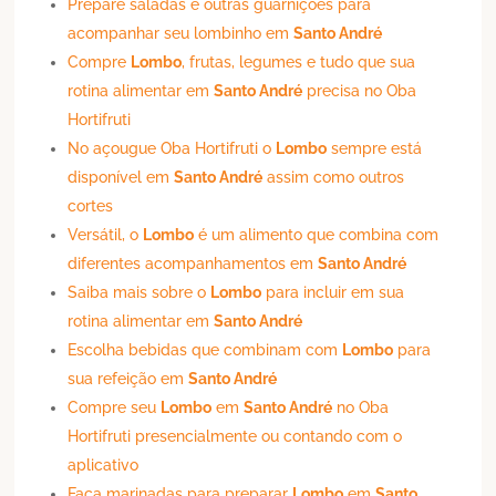
Prepare saladas e outras guarnições para
acompanhar seu lombinho em
Santo André
Compre
Lombo
, frutas, legumes e tudo que sua
rotina alimentar em
Santo André
precisa no Oba
Hortifruti
No açougue Oba Hortifruti o
Lombo
sempre está
disponível em
Santo André
assim como outros
cortes
Versátil, o
Lombo
é um alimento que combina com
diferentes acompanhamentos em
Santo André
Saiba mais sobre o
Lombo
para incluir em sua
rotina alimentar em
Santo André
Escolha bebidas que combinam com
Lombo
para
sua refeição em
Santo André
Compre seu
Lombo
em
Santo André
no Oba
Hortifruti presencialmente ou contando com o
aplicativo
Faça marinadas para preparar
Lombo
em
Santo