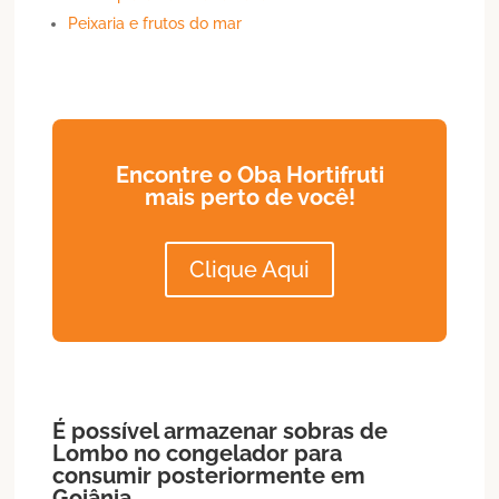
Peixaria e frutos do mar
Encontre o Oba Hortifruti
mais perto de você!
Clique Aqui
É possível armazenar sobras de
Lombo
no congelador para
consumir posteriormente em
Goiânia