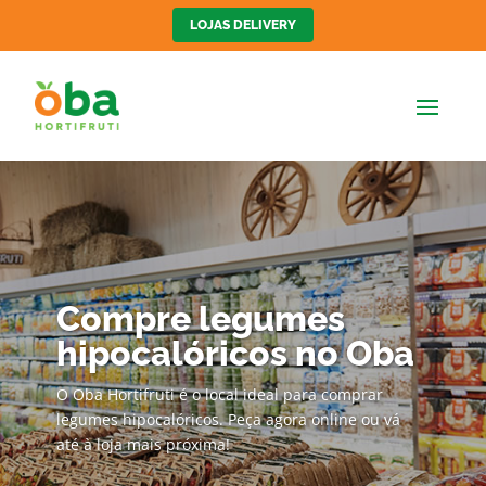
LOJAS DELIVERY
Compre legumes
hipocalóricos no Oba
O Oba Hortifruti é o local ideal para comprar
legumes hipocalóricos. Peça agora online ou vá
até à loja mais próxima!