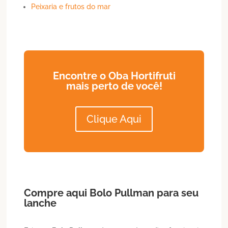
Peixaria e frutos do mar
Encontre o Oba Hortifruti
mais perto de você!
Clique Aqui
Compre aqui
Bolo
Pullman
para seu
lanche