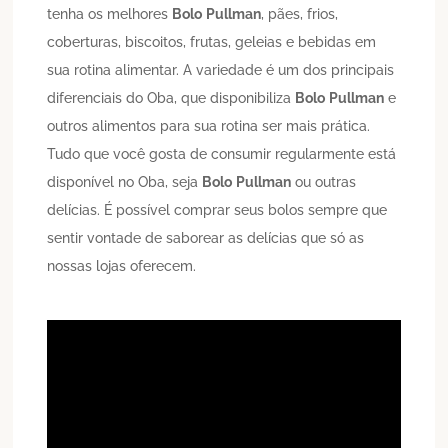
tenha os melhores
Bolo
Pullman
, pães, frios,
coberturas, biscoitos, frutas, geleias e bebidas em
sua rotina alimentar. A variedade é um dos principais
diferenciais do Oba, que disponibiliza
Bolo
Pullman
e
outros alimentos para sua rotina ser mais prática.
Tudo que você gosta de consumir regularmente está
disponível no Oba, seja
Bolo
Pullman
ou outras
delícias. É possível comprar seus bolos sempre que
sentir vontade de saborear as delícias que só as
nossas lojas oferecem.