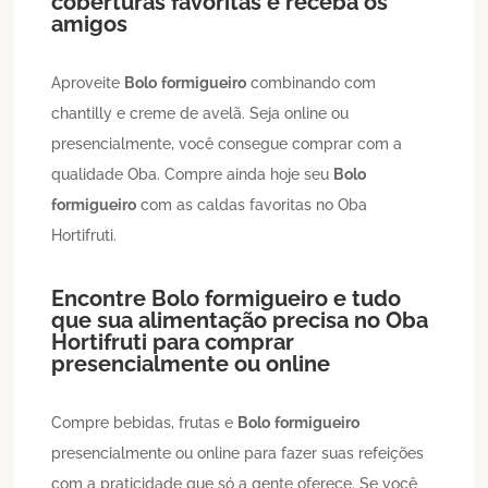
coberturas favoritas e receba os
amigos
Aproveite
Bolo
formigueiro
combinando com
chantilly e creme de avelã. Seja online ou
presencialmente, você consegue comprar com a
qualidade Oba. Compre ainda hoje seu
Bolo
formigueiro
com as caldas favoritas no Oba
Hortifruti.
Encontre
Bolo
formigueiro
e tudo
que sua alimentação precisa no Oba
Hortifruti para comprar
presencialmente ou online
Compre bebidas, frutas e
Bolo
formigueiro
presencialmente ou online para fazer suas refeições
com a praticidade que só a gente oferece. Se você