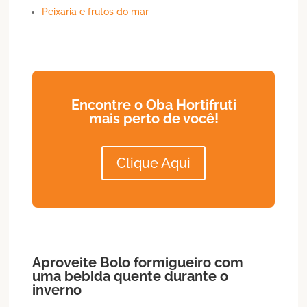
Peixaria e frutos do mar
Encontre o Oba Hortifruti
mais perto de você!
Clique Aqui
Aproveite
Bolo
formigueiro
com
uma bebida quente durante o
inverno