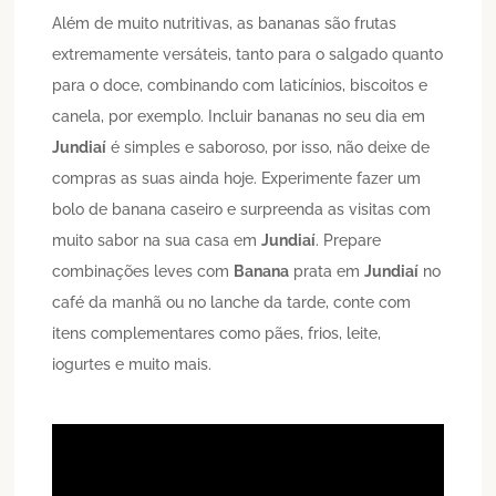
Além de muito nutritivas, as bananas são frutas
extremamente versáteis, tanto para o salgado quanto
para o doce, combinando com laticínios, biscoitos e
canela, por exemplo. Incluir bananas no seu dia em
Jundiaí
é simples e saboroso, por isso, não deixe de
compras as suas ainda hoje. Experimente fazer um
bolo de banana caseiro e surpreenda as visitas com
muito sabor na sua casa em
Jundiaí
. Prepare
combinações leves com
Banana
prata em
Jundiaí
no
café da manhã ou no lanche da tarde, conte com
itens complementares como pães, frios, leite,
iogurtes e muito mais.