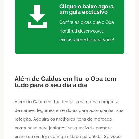
Clique e baixe agora

um guia exclusivo
Confira as dicas que o Oba
Hortifruti desenvolveu
exclusivamente para você!
Além de
Caldos
em
Itu
, o Oba tem
tudo para o seu dia a dia
Além do
Caldo
em
Itu
, temos uma gama completa
de carnes, legumes e verduras para acompanhar sua
refeição. Adquira os melhores itens do mercado
como base para jantares inesquecíveis: compre
online ou em loja com qualidade garantida. Se você