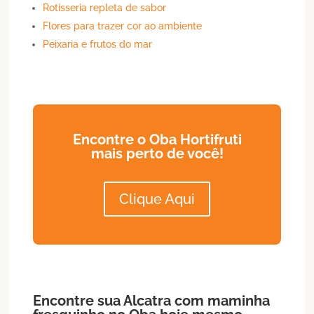
Rotisseria repleta de sabor
Flores para trazer cor ao ambiente
Peixaria e frutos do mar
Encontre o Oba Hortifruti
mais perto de você!
Clique Aqui
Encontre sua
Alcatra
com maminha