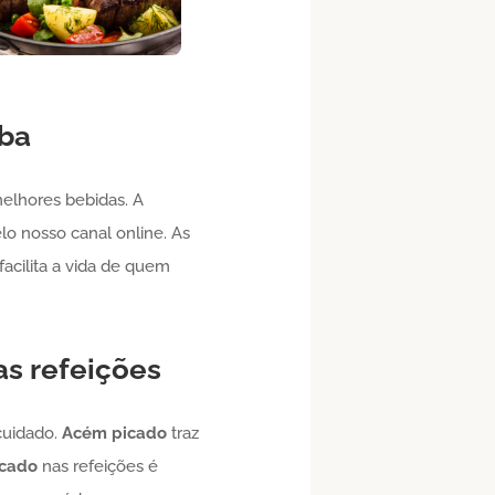
Oba
elhores bebidas. A
o nosso canal online. As
acilita a vida de quem
as refeições
cuidado.
Acém
picado
traz
icado
nas refeições é