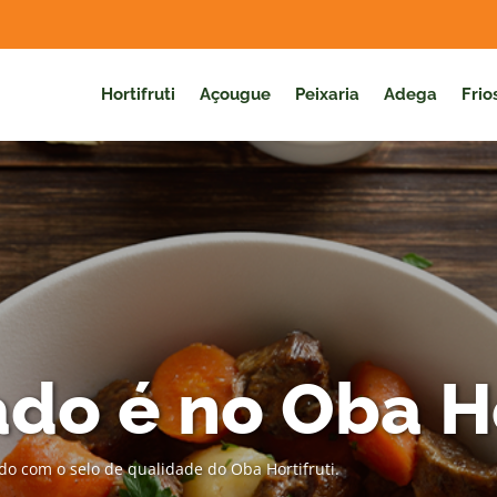
Hortifruti
Açougue
Peixaria
Adega
Frio
do é no Oba Ho
do com o selo de qualidade do Oba Hortifruti.