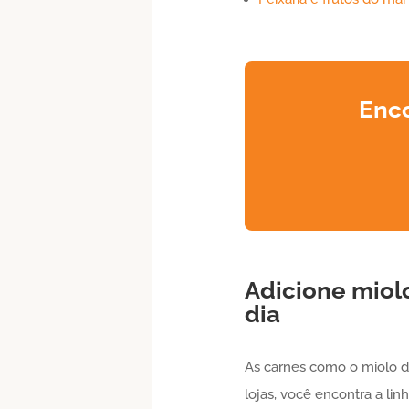
Enco
Adicione miol
dia
As carnes como o miolo 
lojas, você encontra a li