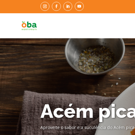
Acém pica
Aproveite o sabor e a suculência do Acém pica