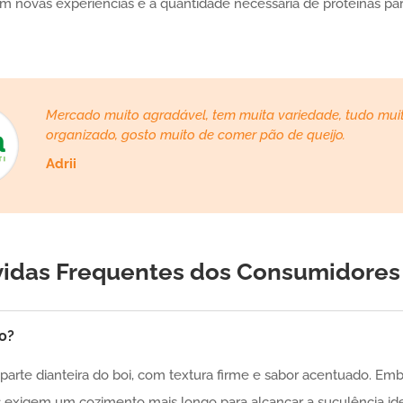
om novas experiências e a quantidade necessária de proteínas pa
Mercado muito agradável, tem muita variedade, tudo muit
organizado, gosto muito de comer pão de queijo.
Adrii
vidas Frequentes dos Consumidores
o?
arte dianteira do boi, com textura firme e sabor acentuado. Emb
 exigem um cozimento mais longo para alcançar a suculência ide