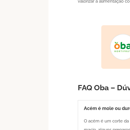
valorizar a alimentação c
FAQ Oba – Dú
Acém é mole ou dur
O acém é um corte da p
macio, alguns preparos