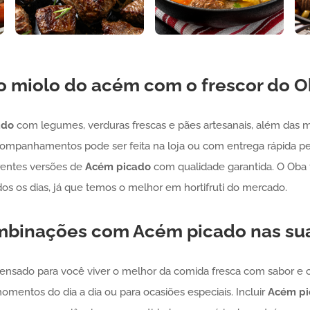
do miolo do acém com o frescor do 
ado
com legumes, verduras frescas e pães artesanais, além das m
ompanhamentos pode ser feita na loja ou com entrega rápida pel
erentes versões de
Acém
picado
com qualidade garantida. O Oba f
dos os dias, já que temos o melhor em hortifruti do mercado.
ombinações com
Acém
picado
nas su
pensado para você viver o melhor da comida fresca com sabor e 
omentos do dia a dia ou para ocasiões especiais. Incluir
Acém
p