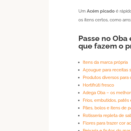
Um
Acém
picado
é rápid
os itens certos, como arr
Passe no Oba 
que fazem o pr
Itens da marca própria
Açougue para receitas 
Produtos diversos para o
Hortifrúti fresco
Adega Oba – os melhore
Frios, embutidos, patês
Pães, bolos e itens de p
Rotisseria repleta de sa
Flores para trazer cor 
Peixaria e frutos do mar