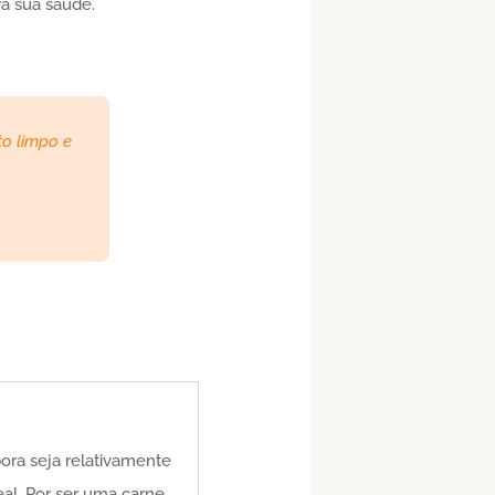
ra sua saúde.
o limpo e
ora seja relativamente
al. Por ser uma carne