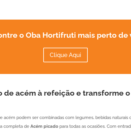
ntre o Oba Hortifruti mais perto de
Clique Aqui
o de acém à refeição e transforme o
de acém podem ser combinadas com legumes, bebidas naturais o
nha completa de
Acém
picado
para todas as ocasiões. Com entrada