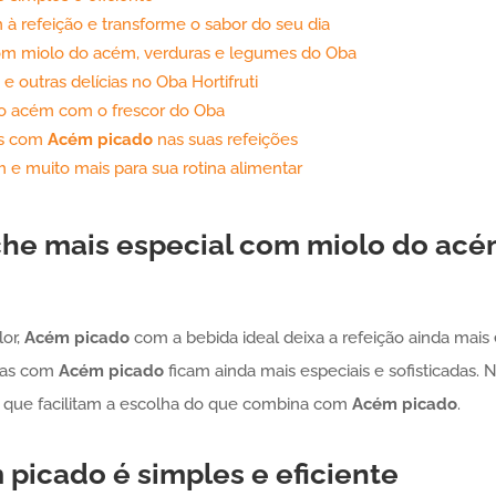
à refeição e transforme o sabor do seu dia
 com miolo do acém, verduras e legumes do Oba
e outras delícias no Oba Hortifruti
do acém com o frescor do Oba
es com
Acém
picado
nas suas refeições
e muito mais para sua rotina alimentar
che mais especial com miolo do acé
lor,
Acém
picado
com a bebida ideal deixa a refeição ainda mais 
itas com
Acém
picado
ficam ainda mais especiais e sofisticadas. N
 que facilitam a escolha do que combina com
Acém
picado
.
m
picado
é simples e eficiente