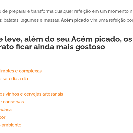
o de preparar e transforma qualquer refeição em um momento n
oz, batatas, legumes e massas,
Acém
picado
vira uma refeição com
e leve, além do seu
Acém
picado
, o
ato ficar ainda mais gostoso
simples e complexas
 seu dia a dia
s vinhos e cervejas artesanais
 e conservas
adaria
bor
ao ambiente