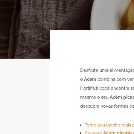
Desfrute uma alimentação
o
Acém
combina com verd
Hortifruti você encontra 
mesmo o seu
Acém
pica
descubra novas formas de
Torne seu lanche mais 
Preparar
Acém
picado
é